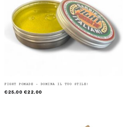
FIGHT POMADE – DOMINA IL TUO STILE!
IL
IL
€
25,00
€
22,00
PREZZO
PREZZO
ORIGINALE
ATTUALE
ERA:
È:
€25,00.
€22,00.