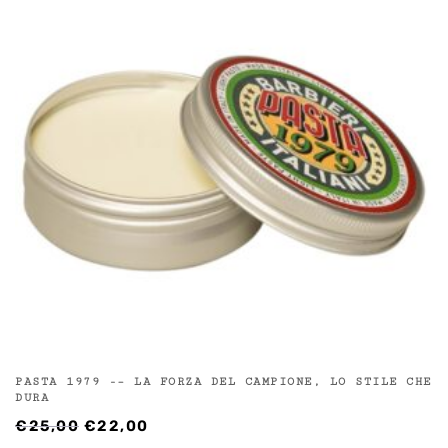
PASTA 1979 -– LA FORZA DEL CAMPIONE, LO STILE CHE
DURA
IL
IL
€
25,00
€
22,00
PREZZO
PREZZO