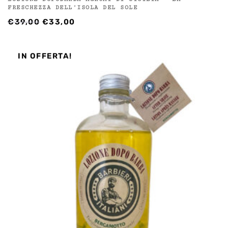
FRESCHEZZA DELL’ISOLA DEL SOLE
IL
IL
€
39,00
€
33,00
PREZZO
PREZZO
ORIGINALE
ATTUALE
ERA:
È:
IN OFFERTA!
€39,00.
€33,00.