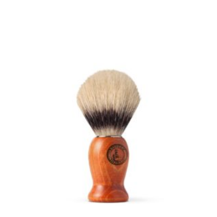
ORIGINALE
ATTUALE
ERA:
È:
€25,00.
€22,00.