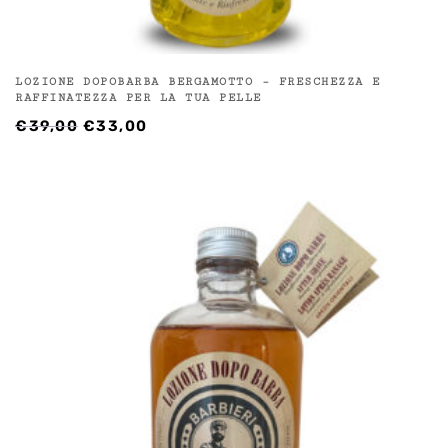
LOZIONE DOPOBARBA BERGAMOTTO – FRESCHEZZA E
RAFFINATEZZA PER LA TUA PELLE
IL
IL
€
39,00
€
33,00
PREZZO
PREZZO
ORIGINALE
ATTUALE
ERA:
È:
€39,00.
€33,00.