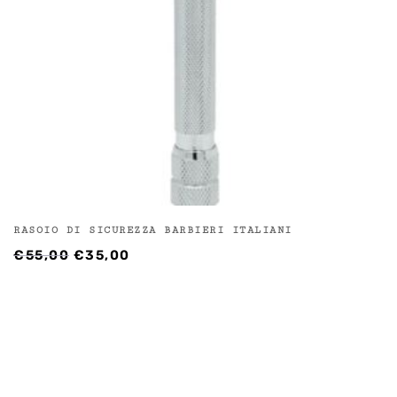
RASOIO DI SICUREZZA BARBIERI ITALIANI
IL
IL
€
55,00
€
35,00
PREZZO
PREZZO
ORIGINALE
ATTUALE
ERA:
È:
€55,00.
€35,00.