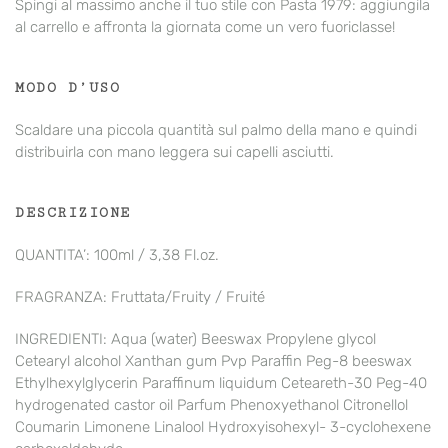
Spingi al massimo anche il tuo stile con
Pasta 1979
: aggiungila
al carrello e affronta la giornata come un vero fuoriclasse!
MODO D’USO
Scaldare una piccola quantità sul palmo della mano e quindi
distribuirla con mano leggera sui capelli asciutti.
DESCRIZIONE
QUANTITA’: 100ml / 3,38 Fl.oz.
FRAGRANZA: Fruttata/Fruity / Fruité
INGREDIENTI: Aqua (water) Beeswax Propylene glycol
Cetearyl alcohol Xanthan gum Pvp Paraffin Peg-8 beeswax
Ethylhexylglycerin Paraffinum liquidum Ceteareth-30 Peg-40
hydrogenated castor oil Parfum Phenoxyethanol Citronellol
Coumarin Limonene Linalool Hydroxyisohexyl- 3-cyclohexene