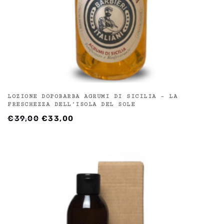
LOZIONE DOPOBARBA AGRUMI DI SICILIA – LA
FRESCHEZZA DELL’ISOLA DEL SOLE
IL
IL
€
39,00
€
33,00
PREZZO
PREZZO
ORIGINALE
ATTUALE
ERA:
È:
€39,00.
€33,00.