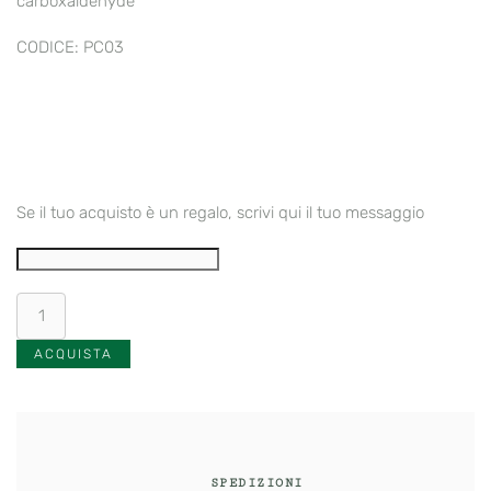
carboxaldehyde
CODICE: PC03
Se il tuo acquisto è un regalo, scrivi qui il tuo messaggio
Pasta
1979
-–
ACQUISTA
La
Forza
del
Campione,
lo
SPEDIZIONI