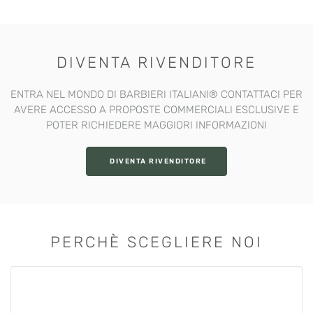
PREZZO
PREZZO
ORIGINALE
ATTUALE
ERA:
È:
€27,00.
€22,00.
DIVENTA RIVENDITORE
ENTRA NEL MONDO DI BARBIERI ITALIANI®️ CONTATTACI PER
AVERE ACCESSO A PROPOSTE COMMERCIALI ESCLUSIVE E
POTER RICHIEDERE MAGGIORI INFORMAZIONI
DIVENTA RIVENDITORE
PERCHÈ SCEGLIERE NOI