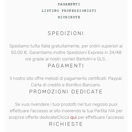
Stile
PAGAMENTI
che
LISTINO PROFESSIONISTI
Dura
RICHIESTE
quantità
SPEDIZIONI
Spediamo tutta Italia gratuitamente, per ordini superiori ai
50,00 €. Garantiamo inoltre
Spedizioni Express
in 24/48
ore grazie ai nostri corrieri Bartolini e GLS..
PAGAMENTI
Il nostro sito offre metodi di pagamento certificati: Paypal,
Carta di credito e Bonifico Bancario.
PROMOZIONI DEDICATE
Se vuoi rivendere i tuoi prodotti nel tuo negozio puoi
effettuare l'accesso al sito inserendo la tua Partita IVA per
scoprire offerte dedicate!Clicca
qui
per effettuare l'accesso
RICHIESTE