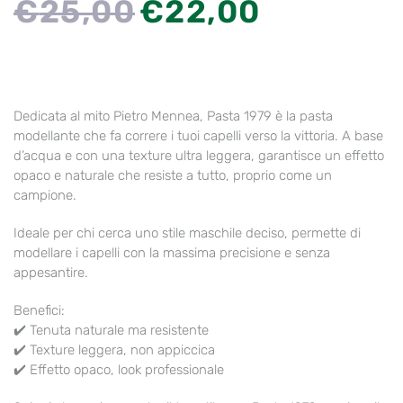
€
25,00
€
22,00
PREZZO
PREZZO
ORIGINALE
ATTUALE
ERA:
È:
€25,00.
€22,00.
Dedicata al mito Pietro Mennea,
Pasta 1979
è la pasta
modellante che fa correre i tuoi capelli verso la vittoria. A base
d’acqua e con una
texture ultra leggera
, garantisce un effetto
opaco e naturale che resiste a tutto, proprio come un
campione.
Ideale per chi cerca uno
stile maschile deciso
, permette di
modellare i capelli con la massima precisione e senza
appesantire.
Benefici
:
✔️ Tenuta naturale ma resistente
✔️ Texture leggera, non appiccica
✔️ Effetto opaco, look professionale