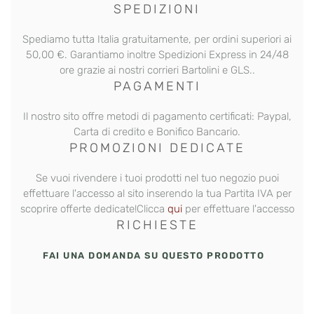
SPEDIZIONI
Spediamo tutta Italia gratuitamente, per ordini superiori ai
50,00 €. Garantiamo inoltre
Spedizioni Express
in 24/48
ore grazie ai nostri corrieri Bartolini e GLS..
PAGAMENTI
Il nostro sito offre metodi di pagamento certificati: Paypal,
Carta di credito e Bonifico Bancario.
PROMOZIONI DEDICATE
Se vuoi rivendere i tuoi prodotti nel tuo negozio puoi
effettuare l'accesso al sito inserendo la tua Partita IVA per
scoprire offerte dedicate!Clicca
qui
per effettuare l'accesso
RICHIESTE
FAI UNA DOMANDA SU QUESTO PRODOTTO
L’accesso all’area Rivenditori Barbieri Italiani® è
riservato esclusivamente ad attività con Partita
IVA.Una volta inviata la richiesta, il nostro team
verificherà i dati inseriti. Riceverai conferma via email