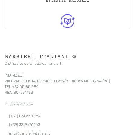
ESTRATTI NATURALI
BARBIERI ITALIANI ®
Distribuito da UnaSalus Italia srl
INDIRIZZO:
VIA EVANGELISTA TORRICELLI 299/B - 40059 MEDICINA (BO)
TEL +39 051851984
REA: BO-531453
P.I. 03593121209
(+39) 051 85 19 84
(+39) 3319676263
info@barbieri-italiani.it