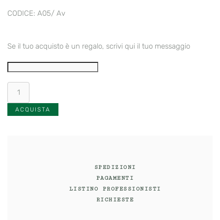
CODICE: A05/ Av
Se il tuo acquisto è un regalo, scrivi qui il tuo messaggio
Pennello
da
barba
ACQUISTA
"Verdi"
color
Avorio
quantità
SPEDIZIONI
PAGAMENTI
LISTINO PROFESSIONISTI
RICHIESTE