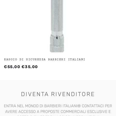
RASOIO DI SICUREZZA BARBIERI ITALIANI
IL
IL
€
55,00
€
35,00
PREZZO
PREZZO
ORIGINALE
ATTUALE
ERA:
È:
€55,00.
€35,00.
DIVENTA RIVENDITORE
ENTRA NEL MONDO DI BARBIERI ITALIANI®️ CONTATTACI PER
AVERE ACCESSO A PROPOSTE COMMERCIALI ESCLUSIVE E