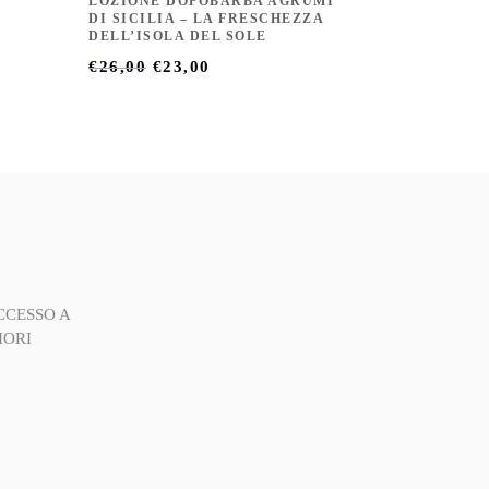
LOZIONE DOPOBARBA AGRUMI
DI SICILIA – LA FRESCHEZZA
DELL’ISOLA DEL SOLE
IL
IL
€
26,00
€
23,00
PREZZO
PREZZO
ORIGINALE
ATTUALE
ERA:
È:
€26,00.
€23,00.
CCESSO A
IORI