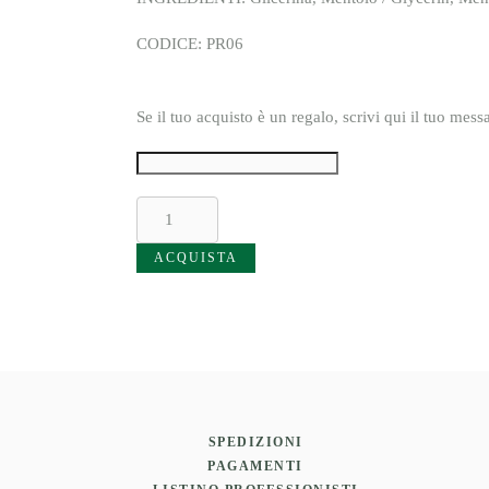
CODICE: PR06
Se il tuo acquisto è un regalo, scrivi qui il tuo mes
Eryx
Dopobarba
–
ACQUISTA
L’Essenza
dell’Uomo
Moderno
quantità
SPEDIZIONI
PAGAMENTI