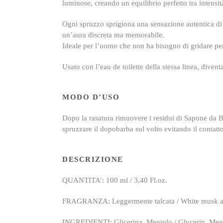
luminose
, creando un equilibrio perfetto tra intensit
Ogni spruzzo sprigiona una
sensazione autentica di
un’aura discreta ma memorabile.
Ideale per l’uomo che non ha bisogno di gridare per
Usato con l’eau de toilette della stessa linea, diventa
MODO D’USO
Dopo la rasatura rimuovere i residui di Sapone da B
spruzzare il dopobarba sul volto evitando il contatto
DESCRIZIONE
QUANTITA’: 100 ml / 3,40 Fl.oz.
FRAGRANZA: Leggermente talcata / White musk an
INGREDIENTI: Glicerina, Mentolo / Glycerin, Ment