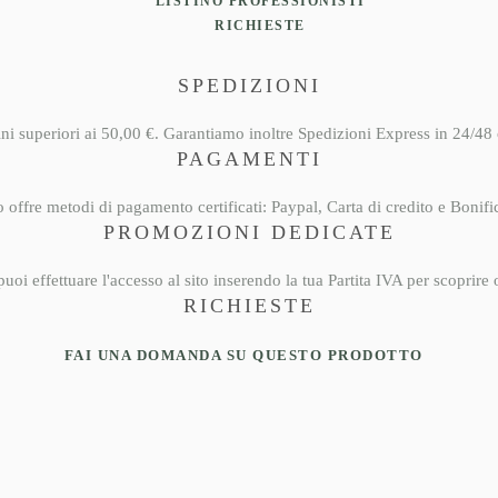
LISTINO PROFESSIONISTI
RICHIESTE
SPEDIZIONI
ini superiori ai 50,00 €. Garantiamo inoltre
Spedizioni Express
in 24/48 o
PAGAMENTI
to offre metodi di pagamento certificati: Paypal, Carta di credito e Bonif
PROMOZIONI DEDICATE
uoi effettuare l'accesso al sito inserendo la tua Partita IVA per scoprire
RICHIESTE
so all’area Rivenditori Barbieri Italiani® è riservato esclusivamente ad
FAI UNA DOMANDA SU QUESTO PRODOTTO
à con Partita IVA.Una volta inviata la richiesta, il nostro team verificherà i
i. Riceverai conferma via email dopo l’approvazione dell’account.Condi
iali riservate ai rivenditori:• Ordine minimo: €200 (imponibile) • Quan
 3 pezzi per singola referenza • Nessun limite massimo di acquisto •
one dedicata B2B con tariffe differenti dal retailCompila il modulo
ante in ogni sua parte. Il tuo profilo verrà abilitato entro 24–48 ore