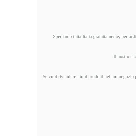
Spediamo tutta Italia gratuitamente, per ord
Il nostro si
Se vuoi rivendere i tuoi prodotti nel tuo negozio p
L’acces
attivit
inserit
commerc
minima:
Spedizi
sottost