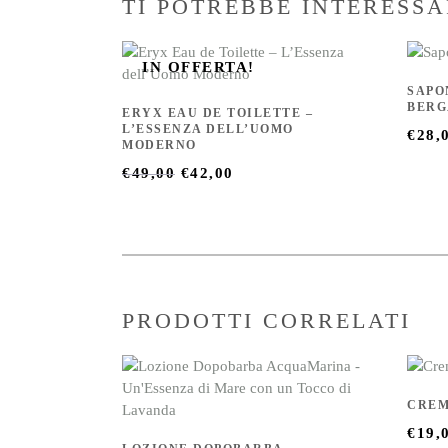
TI POTREBBE INTERESS
IN OFFERTA!
SAPO
BER
ERYX EAU DE TOILETTE –
L’ESSENZA DELL’UOMO
€
28,
MODERNO
IL
IL
€
49,00
€
42,00
PREZZO
PREZZO
ORIGINALE
ATTUALE
ERA:
È:
€49,00.
€42,00.
PRODOTTI CORRELATI
CREM
€
19,