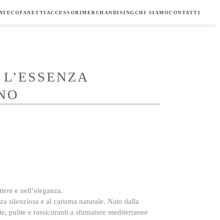
ATE
COFANETTI
ACCESSORI
MERCHANDISING
CHI SIAMO
CONTATTI
 L’ESSENZA
NO
ttere e nell’eleganza.
a silenziosa e al carisma naturale. Nato dalla
te, pulite e rassicuranti
a sfumature
mediterranee