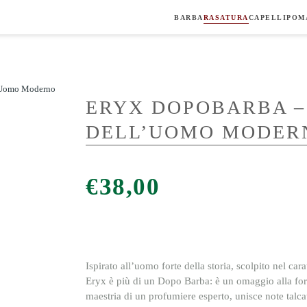
BARBA
RASATURA
CAPELLI
POM
l’Uomo Moderno
ERYX DOPOBARBA –
DELL’UOMO MODER
€
38,00
Ispirato all’uomo forte della storia, scolpito nel cara
Eryx è più di un Dopo Barba: è un omaggio alla forz
maestria di un profumiere esperto, unisce
note talca