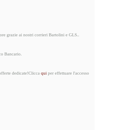
re grazie ai nostri corrieri Bartolini e GLS..
ico Bancario.
 offerte dedicate!Clicca
qui
per effettuare l'accesso
 dati
zioni
tità