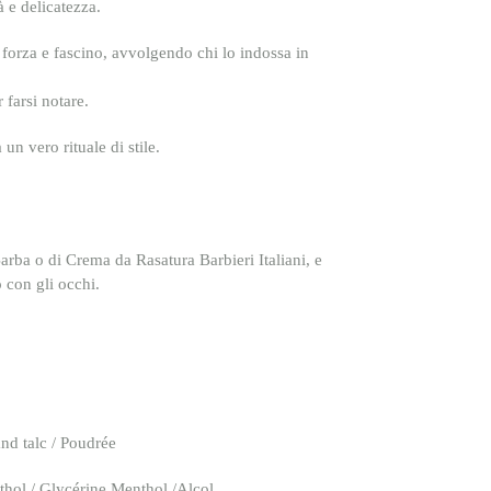
à e delicatezza.
 forza e fascino
, avvolgendo chi lo indossa in
 farsi notare.
 un vero rituale di stile.
arba o di Crema da Rasatura Barbieri Italiani, e
 con gli occhi.
d talc / Poudrée
hol / Glycérine,Menthol /Alcol