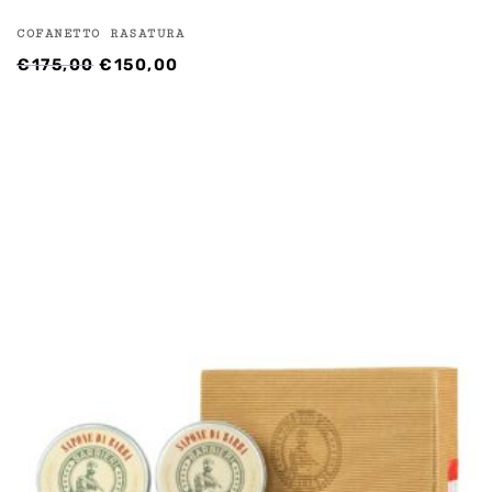
COFANETTO RASATURA
IL
IL
€
175,00
€
150,00
PREZZO
PREZZO
ORIGINALE
ATTUALE
ERA:
È:
€175,00.
€150,00.