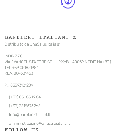
BARBIERI ITALIANI ®
Distribuito da UnaSalus Italia srl
INDIRIZZO:
VIA EVANGELISTA TORRICELLI 299/B - 40059 MEDICINA (BO)
TEL +39 051851984
REA: BO-531453
P.I. 03593121209
(+39) 051 85 19 84
(+39) 3319676263
info@barbieri-italiani.it
amministrazione@unasalusitalia.
it
FOLLOW US