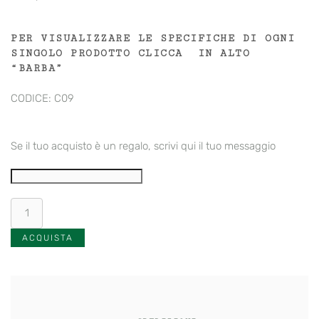
PER VISUALIZZARE LE SPECIFICHE DI OGNI
SINGOLO PRODOTTO CLICCA IN ALTO
“BARBA”
CODICE: C09
Se il tuo acquisto è un regalo, scrivi qui il tuo messaggio
Borsina
in
Juta
ACQUISTA
-
Cura
della
Barba
quantità