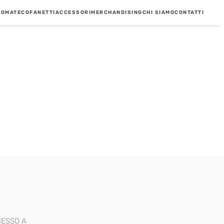
POMATE
COFANETTI
ACCESSORI
MERCHANDISING
CHI SIAMO
CONTATTI
CESSO A