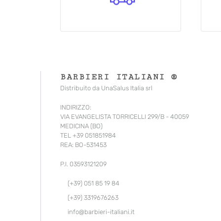
BARBIERI ITALIANI ®
Distribuito da UnaSalus Italia srl
INDIRIZZO:
VIA EVANGELISTA TORRICELLI 299/B - 40059
MEDICINA (BO)
TEL +39 051851984
REA: BO-531453
P.I. 03593121209
(+39) 051 85 19 84
(+39) 3319676263
info@barbieri-italiani.it