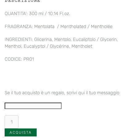
DESCRIZIONE
QUANTITA’: 300 ml / 10,14 Fl.oz.
FRAGRANZA: Mentolata / Mentholated / Mentholée
INGREDIENTI: Glicerina, Mentolo, Eucaliptolo / Glycerin,
Menthol, Eucalyptol / Glycérine, Mentholet
CODICE: PR01
Se il tuo acquisto è un regalo, scrivi qui il tuo messaggio
Crema
da
rasatura
ACQUISTA