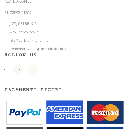
REA: BO-531453
P.I. 03593121209
(+39) 051 85 19 84
(+39) 3319676263
info@barbieri-italiani.it
amministrazione@unasalusitalia.
it
FOLLOW US
PAGAMENTI SICURI