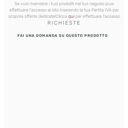
Se vuoi rivendere i tuoi prodotti nel tuo negozio puoi
effettuare l'accesso al sito inserendo la tua Partita IVA per
scoprire offerte dedicate!Clicca
qui
per effettuare l'accesso
RICHIESTE
FAI UNA DOMANDA SU QUESTO PRODOTTO
L’accesso all’area Rivenditori Barbieri Italiani® è
riservato esclusivamente ad attività con Partita
IVA.Una volta inviata la richiesta, il nostro team
verificherà i dati inseriti. Riceverai conferma via email
dopo l’approvazione dell’account.Condizioni
commerciali riservate ai rivenditori:• Ordine minimo:
€200 (imponibile) • Quantità minima: 3 pezzi per
singola referenza • Nessun limite massimo di acquisto
• Spedizione dedicata B2B con tariffe differenti dal
retailCompila il modulo sottostante in ogni sua parte.
Il tuo profilo verrà abilitato entro 24–48 ore lavorative.
Nome
*