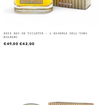
ERYX EAU DE TOILETTE – L’ESSENZA DELL’UOMO
MODERNO
IL
IL
€
49,00
€
42,00
PREZZO
PREZZO
ORIGINALE
ATTUALE
ERA:
È:
€49,00.
€42,00.